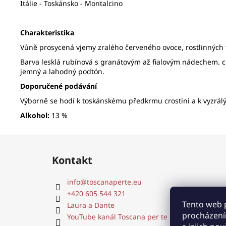
Itálie - Toskánsko - Montalcino
Charakteristika
Vůně prosycená vjemy zralého červeného ovoce, rostlinných
Barva lesklá rubínová s granátovým až fialovým nádechem. ch
jemný a lahodný podtón.
Doporučené podávání
Výborně se hodí k toskánskému předkrmu crostini a k vyzrál
Alkohol:
13 %
Z
á
Kontakt
p
a
info
@
toscanaperte.eu
t
+420 605 544 321
í
Tento web 
Laura a Dante
procházení
YouTube kanál Toscana per te