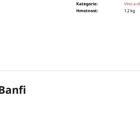
Kategorie
:
Víno a ol
Hmotnost
:
1.2 kg
Banfi