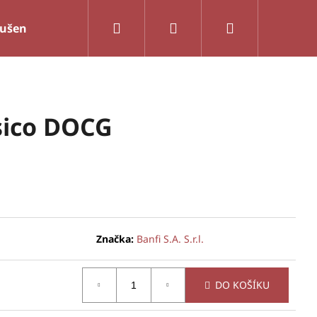
Hledat
Přihlášení
Nákupní
sušenky
Víno a olej
Těstoviny
Služby
košík
sico DOCG
Značka:
Banfi S.A. S.r.l.
DO KOŠÍKU