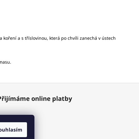
oření a s tříslovinou, která po chvíli zanechá v ústech
 masu.
Přijímáme online platby
ouhlasím