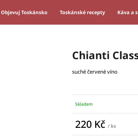
Objevuj Toskánsko
Toskánské recepty
Káva a 
Co potřebujete najít?
Chianti Clas
HLEDAT
suché červené víno
Skladem
220 Kč
/ ks
Měrná
cena: