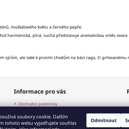
 tónů, muškátového květu a černého pepře.
uť harmonická, plná, suchá představuje aromatickou směs ovoce a k
ým sýrům, ale také k prvním chodům na bázi ragú, či grilovanému
Informace pro vás
Obchodní podmínky
Podmínky ochrany osobních údajů
používá soubory cookie. Dalším
Kontakty
Odmítnout
S
m tohoto webu vyjadřujete souhlas