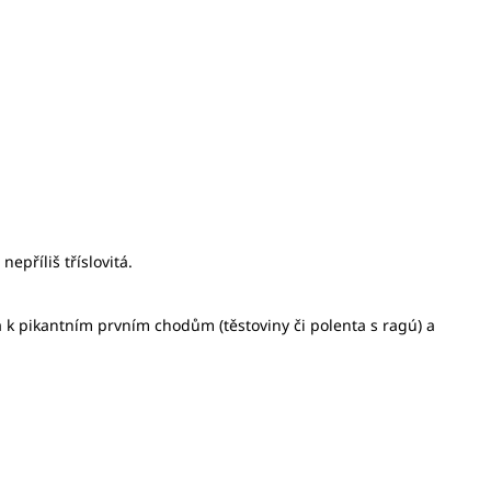
epříliš tříslovitá.
 k pikantním prvním chodům (těstoviny či polenta s ragú) a