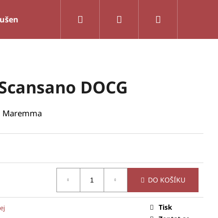
Hledat
Přihlášení
Nákupní
sušenky
Víno a olej
Těstoviny
Služby
košík
i Scansano DOCG
sti Maremma
DO KOŠÍKU
Tisk
ej