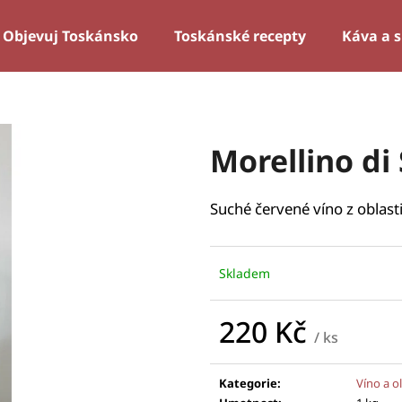
Objevuj Toskánsko
Toskánské recepty
Káva a 
Co potřebujete najít?
Morellino d
HLEDAT
Suché červené víno z obla
Skladem
220 Kč
/ ks
Měrná
cena:
Kategorie
:
Víno a ol