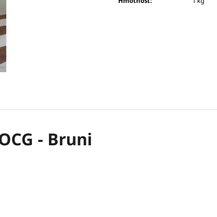
Hmotnost
:
1 kg
OCG - Bruni