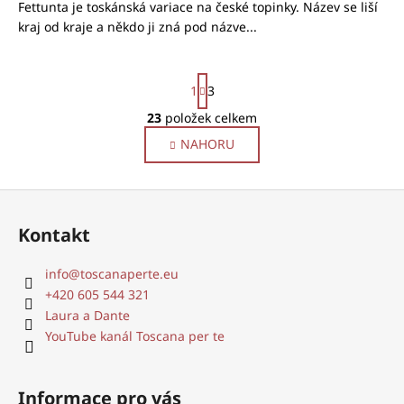
Fettunta je toskánská variace na české topinky. Název se liší
kraj od kraje a někdo ji zná pod názve...
S
1
3
t
r
23
položek celkem
O
á
v
NAHORU
n
l
k
o
á
Z
v
d
á
á
a
Kontakt
n
p
c
í
í
a
info
@
toscanaperte.eu
p
t
+420 605 544 321
r
í
Laura a Dante
v
YouTube kanál Toscana per te
k
y
v
Informace pro vás
ý